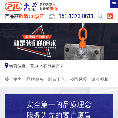
151-1373-8611
产品获
欧盟CE认证
EN
当前位置：
首页
>
在线留言
>
关于平力
品牌服务
制造工艺
公司风采
试验视频
招
安全第一的品质理念
服务为先的客户遵旨