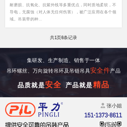
耐磨损、抗氧化、抗紫外线等多重优点，同时质地柔软，不
导电，无腐蚀（对人体无任何伤害），被广泛应用在各个领
域。吊装带的种...
共
1
页
6
条记录
集研发、生产制造、销售于一体
安全件
吊环螺丝、万向旋转吊环及吊链吊具
产品
安全
精品
品质就是
产品就是
张小姐
151-1373-8611