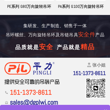
丝
PE系列 G80万向旋转吊环
PA系列 G100万向旋转吊环
集研发、生产制造、销售于一体
安全件
吊环螺丝、万向旋转吊环及吊链吊具
产品
安全
精品
品质就是
产品就是
张小姐
151-1373-8611
151-1373-8611
sales@dgplwj.com