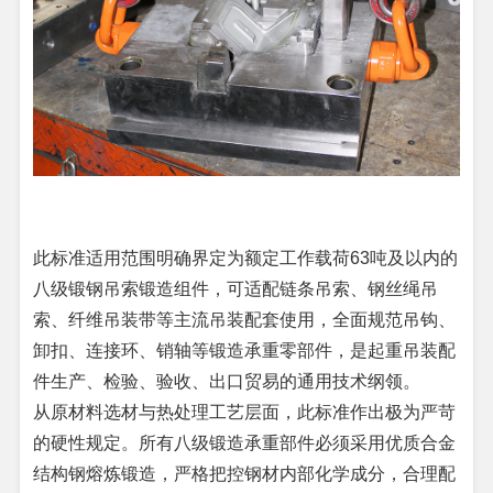
此标准适用范围明确界定为额定工作载荷63吨及以内的
八级锻钢吊索锻造组件，可适配链条吊索、钢丝绳吊
索、纤维吊装带等主流吊装配套使用，全面规范吊钩、
卸扣、连接环、销轴等锻造承重零部件，是起重吊装配
件生产、检验、验收、出口贸易的通用技术纲领。
从原材料选材与热处理工艺层面，此标准作出极为严苛
的硬性规定。所有八级锻造承重部件必须采用优质合金
结构钢熔炼锻造，严格把控钢材内部化学成分，合理配