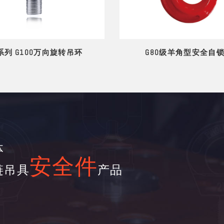
A系列 G100万向旋转吊环
G80级羊角型安全自
体
安全件
链吊具
产品