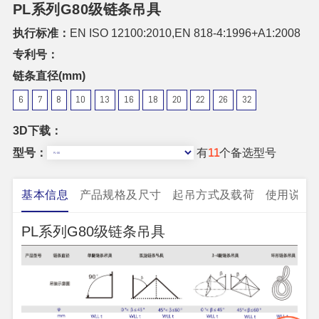
PL系列G80级链条吊具
执行标准：
EN ISO 12100:2010,EN 818-4:1996+A1:2008
专利号：
链条直径(mm)
6
7
8
10
13
16
18
20
22
26
32
3D下载：
型号：
有
11
个备选型号
基本信息
产品规格及尺寸
起吊方式及载荷
使用说明
PL系列G80级链条吊具