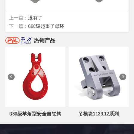
上一篇：
没有了
下一篇：
G80级起重子母环
热销产品
环
G80级羊角型安全自锁钩
吊模块2133.12系列