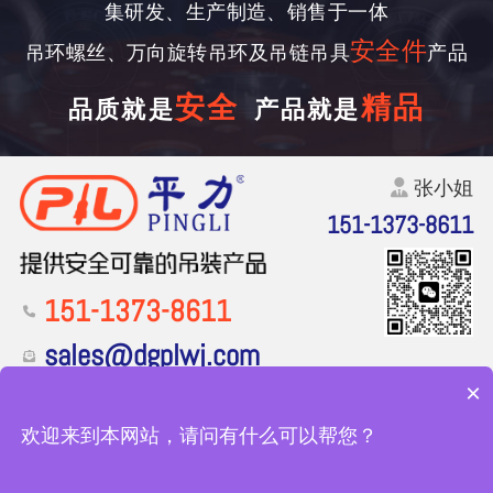
集研发、生产制造、销售于一体
安全件
吊环螺丝、万向旋转吊环及吊链吊具
产品
安全
精品
品质就是
产品就是
张小姐
151-1373-8611
151-1373-8611
sales@dgplwj.com
×
东莞市凤岗镇竹塘村孙尔排路2号一栋1楼
欢迎来到本网站，请问有什么可以帮您？
Copyright ©2023
东莞市平力五金有限公司
版权使用
粤ICP备19067030号
|
网站地图