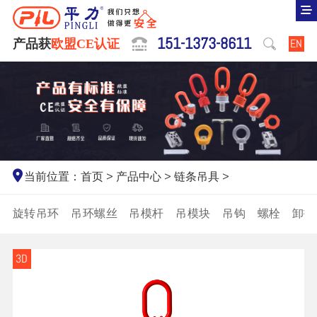
151-1373-8611
产品获
欧盟CE认证
EN
当前位置：
首页
>
产品中心
>
链条吊具
>
旋转吊环
吊环螺丝
吊模杆
吊模块
吊钩
螺栓
卸扣
3D