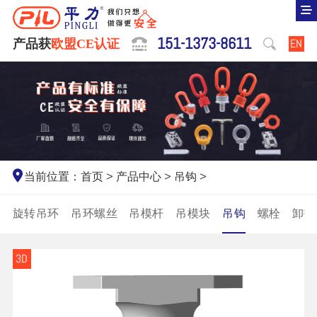
151-1373-8611
产品获
欧盟CE认证
EN
当前位置：
首页
>
产品中心
>
吊钩
>
旋转吊环
吊环螺丝
吊模杆
吊模块
吊钩
螺栓
卸扣
3D