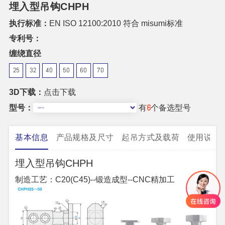
埋入型吊钩CHPH
执行标准：
EN ISO 12100:2010 符合 misumi标准
专利号：
缠绕直径
25
32
40
50
60
70
3D下载：
点击下载
型号：
有
6
个备选型号
基本信息
产品规格及尺寸
起吊方式及载荷
使用说明
埋入型吊钩CHPH
制造工艺：C20(C45)--锻造成型--CNC精加工