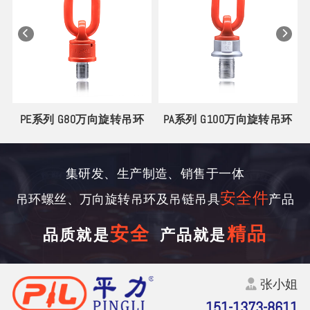
丝
PE系列 G80万向旋转吊环
PA系列 G100万向旋转吊环
集研发、生产制造、销售于一体
安全件
吊环螺丝、万向旋转吊环及吊链吊具
产品
安全
精品
品质就是
产品就是
张小姐
151-1373-8611