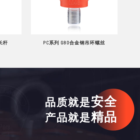
长杆
PC系列 G80合金钢吊环螺丝
安全
品质就是
精品
产品就是