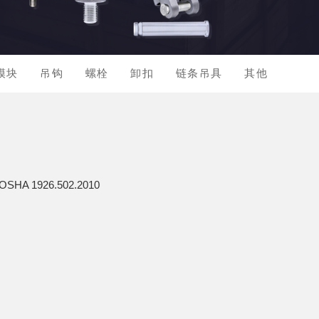
模块
吊钩
螺栓
卸扣
链条吊具
其他
OSHA 1926.502.2010