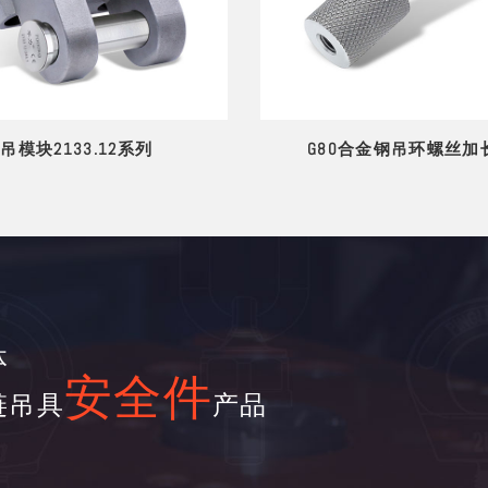
吊模块2133.12系列
G80合金钢吊环螺丝加
体
安全件
链吊具
产品