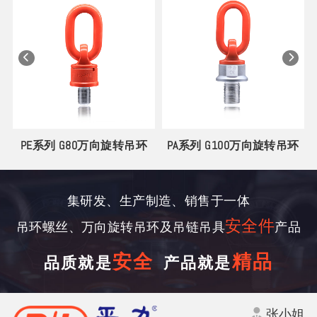
丝
PE系列 G80万向旋转吊环
PA系列 G100万向旋转吊环
集研发、生产制造、销售于一体
安全件
吊环螺丝、万向旋转吊环及吊链吊具
产品
安全
精品
品质就是
产品就是
张小姐