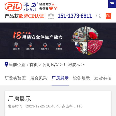
151-1373-8611
产品获
欧盟CE认证
EN
当前位置：
首页
>
公司风采
>
厂房展示
>
研发实验室
展会风采
厂房展示
设备展示
发货实拍
厂房展示
发布时间：2023-12-25 16:45:48
点击率：
118